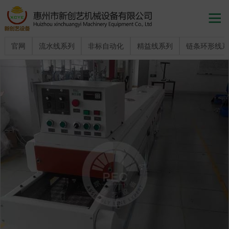

官网
流水线系列
非标自动化
精益线系列
链条环形线系