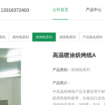
13316372403
公司首页
产品中心
>
>
精益线系列
非标自动化
流
常
网
系列
插件线系列
烘烤线系列
滚筒线系列
产品老化系列
>
>
产品老化系列
滚筒线系列
烘
高温喷涂烘烤线A
产品类别：
烘烤线系列
产品简介：
中高温烘烤线产品主要应用于材
提高性能和效率，在食品行业也
适应的温度在（200度）左右，