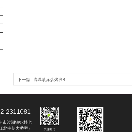
下一篇 : 高温喷涂烘烤线B
2-2311081
州市汝湖镇虾村七
（江北中信大桥旁）
关注微信