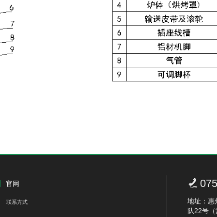

075
官网
地址：惠
联系方式
队22号