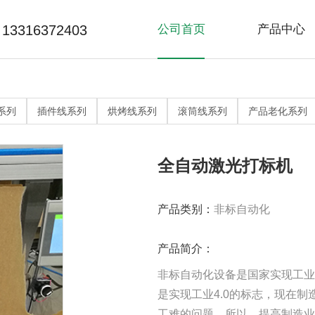
13316372403
公司首页
产品中心
>
>
精益线系列
非标自动化
流
常
网
系列
插件线系列
烘烤线系列
滚筒线系列
产品老化系列
>
>
产品老化系列
滚筒线系列
烘
全自动激光打标机
产品类别：
非标自动化
产品简介：
非标自动化设备是国家实现工业
是实现工业4.0的标志，现在
工难的问题，所以，提高制造业