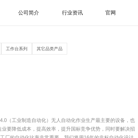
公司简介
行业资讯
官网
>
>
>
>
>
>
水线系列
见问题
站地图
官网
行业新闻
联系方式
工作台系列
其它品类产品
>
>
烤线系列
插件线系列
4.0（工业制造自动化）无人自动化作业生产最主要的设备，也
制造业要降低成本，提高效率，提升国标竞争优势，同时要解决招
工厂的自动化比率非常重要，我们将用16年的非标自动化设计