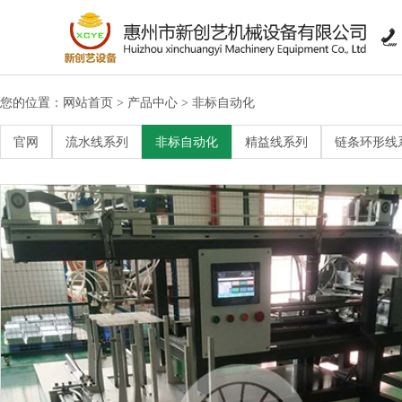

您的位置：
网站首页
产品中心
非标自动化
>
>
>
链条环形线系列
官网
流水线系列
非标自动化
精益线系列
链条环形线
>
工作台系列