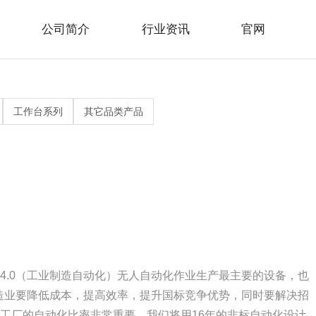
公司简介
行业资讯
官网
>
>
>
>
>
>
水线系列
见问题
站地图
官网
行业新闻
联系方式
工作台系列
其它品类产品
>
>
烤线系列
插件线系列
4.0（工业制造自动化）无人自动化作业生产最主要的设备，也
制造业要降低成本，提高效率，提升国标竞争优势，同时要解决招
工厂的自动化比率非常重要，我们将用16年的非标自动化设计