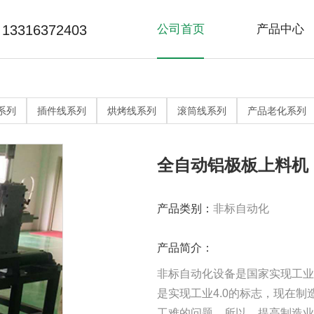
13316372403
公司首页
产品中心
>
>
精益线系列
非标自动化
流
常
网
系列
插件线系列
烘烤线系列
滚筒线系列
产品老化系列
>
>
产品老化系列
滚筒线系列
烘
全自动铝极板上料机
产品类别：
非标自动化
产品简介：
非标自动化设备是国家实现工业
是实现工业4.0的标志，现在
工难的问题，所以，提高制造业